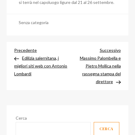
si terrà nel capoluogo ligure dal 21 al 26 settembre.
Senza categoria
Navigazione
Articolo
Articol
Precedente
Successivo
precedente
success
Edilizia salernitana, i
Massimo Palombella e
articoli
migliori siti web con Antonio
Pietro Mollica nella
Lombardi
rassegna stampa del
direttore
Cerca
CERCA