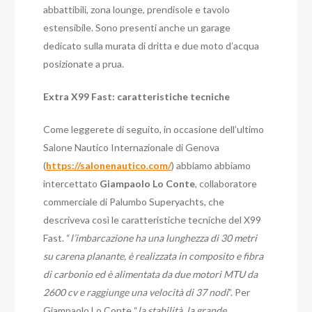
abbattibili, zona lounge, prendisole e tavolo
estensibile. Sono presenti anche un garage
dedicato sulla murata di dritta e due moto d’acqua
posizionate a prua.
Extra X99 Fast: caratteristiche tecniche
Come leggerete di seguito, in occasione dell’ultimo
Salone Nautico Internazionale di Genova
(
https://salonenautico.com/
) abbiamo abbiamo
intercettato
Giampaolo Lo Conte
, collaboratore
commerciale di Palumbo Superyachts, che
descriveva così le caratteristiche tecniche del X99
Fast. “
l’imbarcazione ha una lunghezza di 30 metri
su carena planante, è realizzata in composito e fibra
di carbonio ed è alimentata da due motori MTU da
2600 cv e raggiunge una velocità di 37 nodi
”. Per
Giampaolo Lo Conte “
la stabilità, la grande