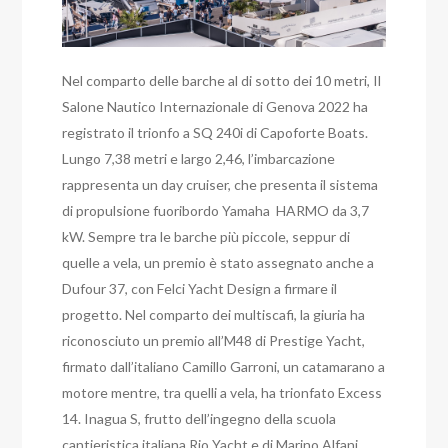
Nel comparto delle barche al di sotto dei 10 metri, Il
Salone Nautico Internazionale di Genova 2022 ha
registrato il trionfo a SQ 240i di Capoforte Boats.
Lungo 7,38 metri e largo 2,46, l’imbarcazione
rappresenta un day cruiser, che presenta il sistema
di propulsione fuoribordo Yamaha HARMO da 3,7
kW. Sempre tra le barche più piccole, seppur di
quelle a vela, un premio è stato assegnato anche a
Dufour 37, con Felci Yacht Design a firmare il
progetto. Nel comparto dei multiscafi, la giuria ha
riconosciuto un premio all’M48 di Prestige Yacht,
firmato dall’italiano Camillo Garroni, un catamarano a
motore mentre, tra quelli a vela, ha trionfato Excess
14. Inagua S, frutto dell’ingegno della scuola
cantieristica italiana Rio Yacht e di Marino Alfani.