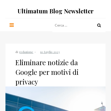
Salta
Ultimatum Blog Newsletter
al
contenuto
Ricerca
per:
di:
redazione
Eliminare notizie da
Google per motivi di
privacy