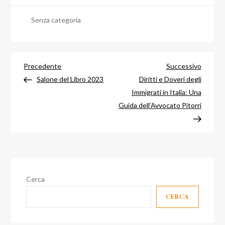
Senza categoria
Navigazione
Articolo
Articol
Precedente
Successivo
precedente
success
Salone del Libro 2023
Diritti e Doveri degli
articoli
Immigrati in Italia: Una
Guida dell’Avvocato Pitorri
Cerca
CERCA