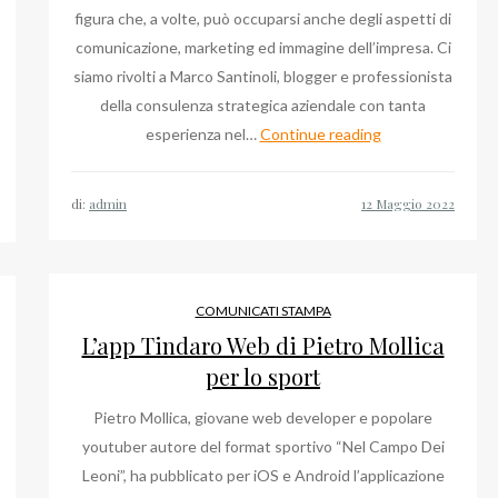
figura che, a volte, può occuparsi anche degli aspetti di
comunicazione, marketing ed immagine dell’impresa. Ci
siamo rivolti a Marco Santinoli, blogger e professionista
della consulenza strategica aziendale con tanta
Marco
esperienza nel…
Continue reading
rancesco
Santinoli,
adaleta
a
d
di:
admin
proposito
nzo
di
ghinelli
account
lla
management
assegna
COMUNICATI STAMPA
e
tampa
L’app Tindaro Web di Pietro Mollica
GDO
el
per lo sport
irettore
Pietro Mollica, giovane web developer e popolare
youtuber autore del format sportivo “Nel Campo Dei
Leoni”, ha pubblicato per iOS e Android l’applicazione