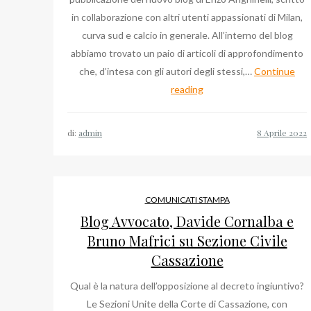
in collaborazione con altri utenti appassionati di Milan,
curva sud e calcio in generale. All’interno del blog
abbiamo trovato un paio di articoli di approfondimento
che, d’intesa con gli autori degli stessi,…
Continue
Online
reading
il
blog
di:
admin
del
Milan
di
Enzo
COMUNICATI STAMPA
Anghinelli
Blog Avvocato, Davide Cornalba e
Bruno Mafrici su Sezione Civile
Cassazione
Qual è la natura dell’opposizione al decreto ingiuntivo?
Le Sezioni Unite della Corte di Cassazione, con