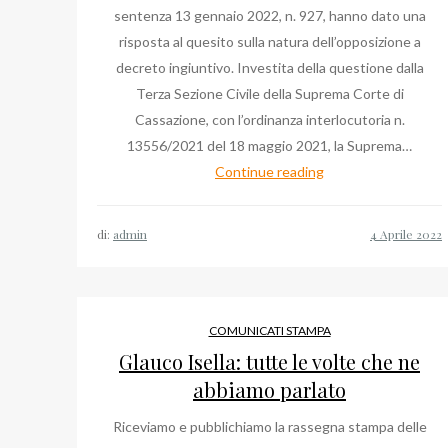
sentenza 13 gennaio 2022, n. 927, hanno dato una
risposta al quesito sulla natura dell’opposizione a
decreto ingiuntivo. Investita della questione dalla
Terza Sezione Civile della Suprema Corte di
Cassazione, con l’ordinanza interlocutoria n.
13556/2021 del 18 maggio 2021, la Suprema…
Blog
Continue reading
Avvocato,
Davide
di:
admin
Cornalba
e
Bruno
Mafrici
COMUNICATI STAMPA
su
Glauco Isella: tutte le volte che ne
Sezione
abbiamo parlato
Civile
Riceviamo e pubblichiamo la rassegna stampa delle
Cassazione