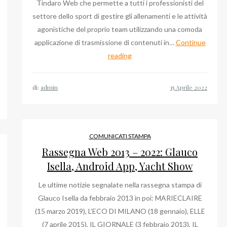
Tindaro Web che permette a tutti i professionisti del
settore dello sport di gestire gli allenamenti e le attività
agonistiche del proprio team utilizzando una comoda
applicazione di trasmissione di contenuti in…
Continue
L’app
reading
Tindaro
rCepi
Web
ruzioni
di:
admin
di
Pietro
nio
Mollica
ardi,
per
COMUNICATI STAMPA
lo
nicato
Rassegna Web 2013 – 2022: Glauco
sport
pa
Isella, Android App, Yacht Show
Le ultime notizie segnalate nella rassegna stampa di
e
Glauco Isella da febbraio 2013 in poi: MARIECLAIRE
(15 marzo 2019), L’ECO DI MILANO (18 gennaio), ELLE
(7 aprile 2015), IL GIORNALE (3 febbraio 2013), IL