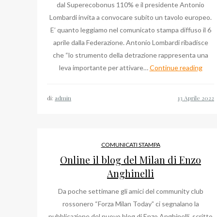
dal Superecobonus 110% e il presidente Antonio
Lombardi invita a convocare subito un tavolo europeo.
E’ quanto leggiamo nel comunicato stampa diffuso il 6
aprile dalla Federazione. Antonio Lombardi ribadisce
che “lo strumento della detrazione rappresenta una
Fede
leva importante per attivare…
Continue reading
Cost
di
di:
admin
Anto
Lomb
il
comu
COMUNICATI STAMPA
stam
Online il blog del Milan di Enzo
di
Anghinelli
april
Da poche settimane gli amici del community club
rossonero “Forza Milan Today” ci segnalano la
pubblicazione del nuovo blog di Enzo Anghinelli, scritto