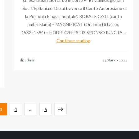
chiesa di San Gottardo in corte – “Et vidimus gloriam
eius. L’Epifania di Dio attraverso il Canto Ambrosiano e
la Polifonia Rinascimentale“. RORATE CÆLI (canto
ambrosiano) – MAGNIFICAT (Orlando Di Lasso,
1532−1594) – HODIE CÆLESTIS SPONSO IUNCTA…
Duomo
Continue reading
di
Milano:
di:
admin
quando
ascoltare
Massimo
Palombella
e
il
Pagina
Pagina
Pagina
Pagina
3
4
…
6
nuovo
Grande
successiva
Organo