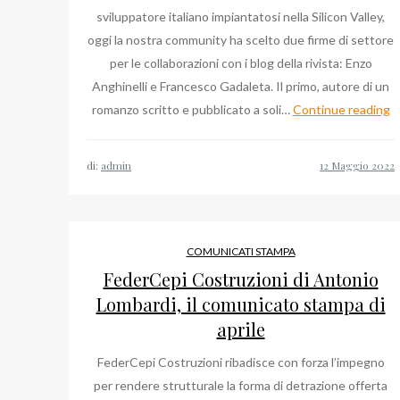
sviluppatore italiano impiantatosi nella Silicon Valley,
oggi la nostra community ha scelto due firme di settore
per le collaborazioni con i blog della rivista: Enzo
Anghinelli e Francesco Gadaleta. Il primo, autore di un
F
romanzo scritto e pubblicato a soli…
Continue reading
G
e
di:
admin
E
An
ne
r
COMUNICATI STAMPA
s
FederCepi Costruzioni di Antonio
d
Lombardi, il comunicato stampa di
d
aprile
FederCepi Costruzioni ribadisce con forza l’impegno
per rendere strutturale la forma di detrazione offerta