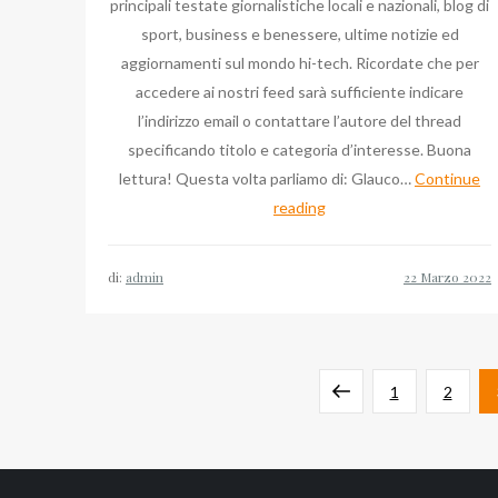
principali testate giornalistiche locali e nazionali, blog di
sport, business e benessere, ultime notizie ed
aggiornamenti sul mondo hi-tech. Ricordate che per
accedere ai nostri feed sarà sufficiente indicare
l’indirizzo email o contattare l’autore del thread
specificando titolo e categoria d’interesse. Buona
lettura! Questa volta parliamo di: Glauco…
Continue
Glauco
reading
Isella:
tutte
di:
admin
le
volte
che
Paginazione
ne
Pagina
Pagina
Pagina
1
2
abbiamo
degli
precedente
parlato