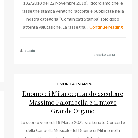
182/2018 del 22 Novembre 2018). Ricordiamo che le
rassegne stampa vengono raccolte e pubblicate nella
nostra categoria “Comunicati Stampa” solo dopo
Sul
attenta valutazione. La rassegna…
Continue reading
Corrier
del
di:
admin
Web
l’intervi
a
Cristian
Falcone
COMUNICATI STAMPA
Duomo di Milano: quando ascoltare
Massimo Palombella e il nuovo
Grande Organo
Lo scorso venerdì 18 Marzo 2022 si è tenuto Concerto
della Cappella Musicale del Duomo di Milano nella