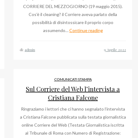
CORRIERE DEL MEZZOGIORNO (19 maggio 2015).
Cos’è il cleaning? il Corriere aveva parlato della
possibilità di disintossicare il proprio corpo
Rassegna
assumendo…
Continue reading
Web
2013
di:
admin
–
2022:
Glauco
Isella,
COMUNICATI STAMPA
Android
Sul Corriere del Web l’intervista a
App,
Cristiana Falcone
Yacht
Ringraziamo i lettori che ci hanno segnalato l’intervista
Show
a Cristiana Falcone pubblicata sulla testata giornalistica
online Corriere del Web (Testata Giornalistica iscritta
al Tribunale di Roma con Numero di Registrazione: