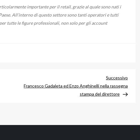
icolarmente importante per il retail, grazie al quale sono nati i
ese. All’interno di questo settore sono tanti operatori e tutti
er tutte le figure professionali, non solo per gli account
Artico
Successivo
succe
Francesco Gadaleta ed Enzo Anghinelli nella rassegna
stampa del direttore