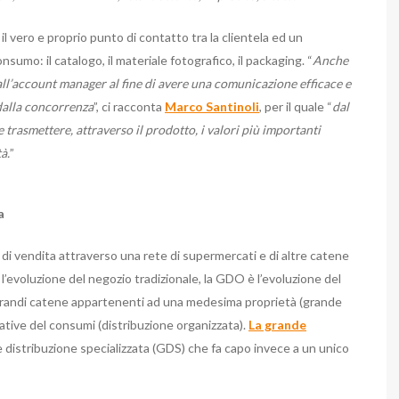
l vero e proprio punto di contatto tra la clientela ed un
sumo: il catalogo, il materiale fotografico, il packaging. “
Anche
all’account manager al fine di avere una comunicazione efficace e
dalla concorrenza
”, ci racconta
Marco Santinoli
, per il quale “
dal
 trasmettere, attraverso il prodotto, i valori più importanti
à.
”
a
 di vendita attraverso una rete di supermercati e di altre catene
l’evoluzione del negozio tradizionale, la GDO è l’evoluzione del
e grandi catene appartenenti ad una medesima proprietà (grande
rative del consumi (distribuzione organizzata).
La grande
 distribuzione specializzata (GDS) che fa capo invece a un unico