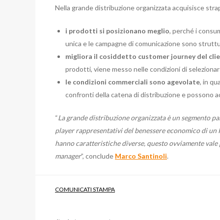
Nella grande distribuzione organizzata acquisisce strap
i prodotti si posizionano meglio
, perché i consum
unica e le campagne di comunicazione sono struttur
migliora il cosiddetto customer journey del cli
prodotti, viene messo nelle condizioni di selezionare
le condizioni commerciali sono agevolate
, in q
confronti della catena di distribuzione e possono acc
“
La grande distribuzione organizzata è un segmento part
player rappresentativi del benessere economico di un Pa
hanno caratteristiche diverse, questo ovviamente vale p
manager
”, conclude
Marco Santinoli
.
COMUNICATI STAMPA