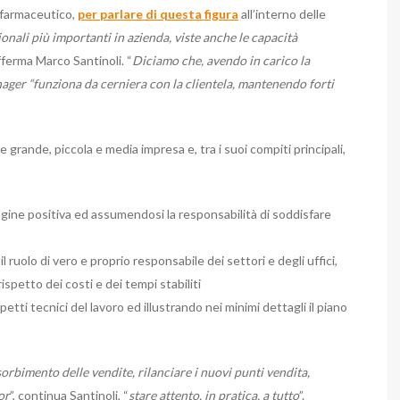
 farmaceutico,
per parlare di questa figura
all’interno delle
onali più importanti in azienda, viste anche le capacità
ferma Marco Santinoli. “
Diciamo che, avendo in carico la
nager “funziona da cerniera con la clientela, mantenendo forti
grande, piccola e media impresa e, tra i suoi compiti principali,
ine positiva ed assumendosi la responsabilità di soddisfare
l ruolo di vero e proprio responsabile dei settori e degli uffici,
spetto dei costi e dei tempi stabiliti
petti tecnici del lavoro ed illustrando nei minimi dettagli il piano
rbimento delle vendite, rilanciare i nuovi punti vendita,
or
”, continua Santinoli, “
stare attento, in pratica, a tutto
”.