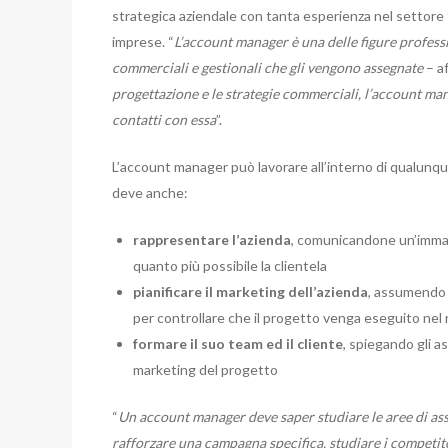
strategica aziendale con tanta esperienza nel settore
imprese. “
L’account manager è una delle figure professi
commerciali e gestionali che gli vengono assegnate
– af
progettazione e le strategie commerciali, l’account ma
contatti con essa
”.
L’account manager può lavorare all’interno di qualunque 
deve anche:
rappresentare l’azienda
, comunicandone un’immag
quanto più possibile la clientela
pianificare il marketing dell’azienda
, assumendo i
per controllare che il progetto venga eseguito nel ri
formare il suo team ed il cliente
, spiegando gli as
marketing del progetto
“
Un account manager deve saper studiare le aree di asso
rafforzare una campagna specifica, studiare i competit