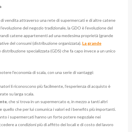
a
 di vendita attraverso una rete di supermercati e di altre catene
l’evoluzione del negozio tradizionale, la GDO è l’evoluzione del
e grandi catene appartenenti ad una medesima proprietà (grande
rative del consumi (distribuzione organizzata).
La grande
 distribuzione specializzata (GDS) che fa capo invece a un unico
otere l’economia di scala, con una serie di vantaggi:
atori li riconoscono più facilmente, l’esperienza di acquisto è
ate su larga scala.
ente
, che si trova in un supermercato e, in mezzo a tanti altri
 quello che per lui comunica i valori ed i benefits più importanti.
uanto i supermercati hanno un forte potere negoziale nei
edere a condizioni più di affitto dei locali e di costo del lavoro