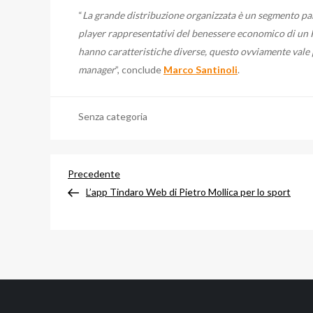
“
La grande distribuzione organizzata è un segmento part
player rappresentativi del benessere economico di un Pa
hanno caratteristiche diverse, questo ovviamente vale p
manager
”, conclude
Marco Santinoli
.
Senza categoria
Navigazione
Articolo
Precedente
precedente
L’app Tindaro Web di Pietro Mollica per lo sport
articoli